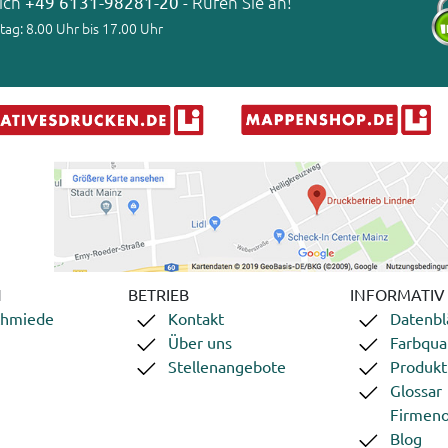
lich
+49 6131-98281-20
- Rufen Sie an!
tag: 8.00 Uhr bis 17.00 Uhr
N
BETRIEB
INFORMATIV
chmiede
Kontakt
Datenbl
Über uns
Farbqual
Stellenangebote
Produkt
Glossar
Firmeno
Blog