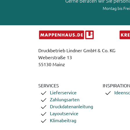
Gerne beraten wir Sie persön
Montag bis Frei
Druckbetrieb Lindner GmbH & Co. KG
Weberstraße 13
55130 Mainz
SERVICES
INSPIRATIO
Lieferservice
Ideens
Zahlungsarten
Druckdatenanleitung
Layoutservice
Klimabeitrag