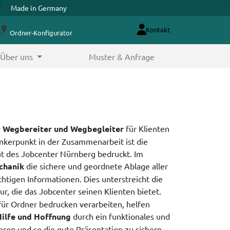
Made in Germany
Kontakt
Ordner-Konfigurator
Über uns
Muster & Anfrage
er Wegbereiter und Wegbegleiter
für Klienten
nkerpunkt in der Zusammenarbeit ist die
t des Jobcenter Nürnberg bedruckt. Im
chanik
die sichere und geordnete Ablage aller
tigen Informationen. Dies unterstreicht die
r, die das Jobcenter seinen Klienten bietet.
 für Ordner bedrucken verarbeiten, helfen
ilfe und Hoffnung
durch ein funktionales und
en und so die gute Präsentation zu sichern.