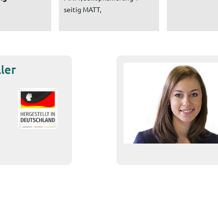
seitig MATT,
ler