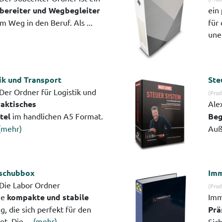
gbereiter und Wegbegleiter
ein
m Weg in den Beruf. Als ...
für
uner
ik und Transport
Ste
Der Ordner für Logistik und
(Prod
aktisches
Ale
tel
im handlichen A5 Format.
Beg
(mehr)
Auß
nschubbox
Imm
Die Labor Ordner
(Prod
ne
kompakte und stabile
Imm
, die sich perfekt für den
Prä
t. Die ...
(mehr)
Sich