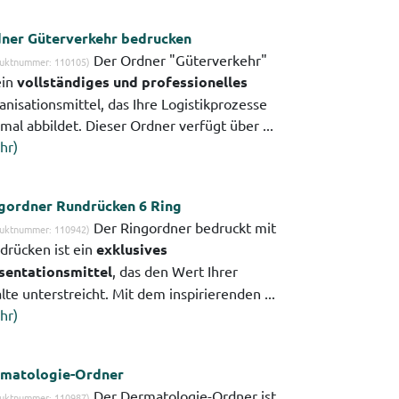
ner Güterverkehr bedrucken
Der Ordner "Güterverkehr"
uktnummer: 110105)
ein
vollständiges und professionelles
anisationsmittel, das Ihre Logistikprozesse
mal abbildet. Dieser Ordner verfügt über ...
hr)
gordner Rundrücken 6 Ring
Der Ringordner bedruckt mit
uktnummer: 110942)
drücken ist ein
exklusives
sentationsmittel
, das den Wert Ihrer
lte unterstreicht. Mit dem inspirierenden ...
hr)
matologie-Ordner
Der Dermatologie-Ordner ist
uktnummer: 110987)