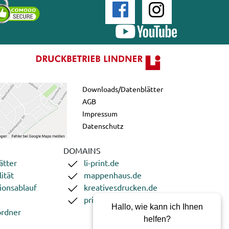
Downloads/Datenblätter
AGB
Impressum
Datenschutz
DOMAINS
ätter
li-print.de
ität
mappenhaus.de
ionsablauf
kreativesdrucken.de
printgoweb.de
Hallo, wie kann ich Ihnen
rdner
helfen?