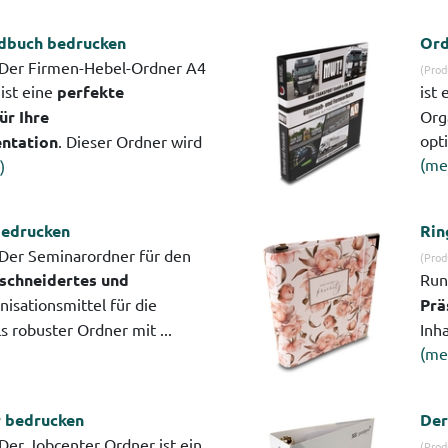
dbuch bedrucken
Ord
Der Firmen-Hebel-Ordner A4
(Prod
ist eine
perfekte
ist 
ür Ihre
Org
opti
ntation
. Dieser Ordner wird
(me
)
bedrucken
Rin
Der Seminarordner für den
(Prod
chneidertes und
Run
isationsmittel für die
Prä
ls robuster Ordner mit ...
Inha
(me
 bedrucken
Der
Der Jobcenter Ordner ist ein
(Prod