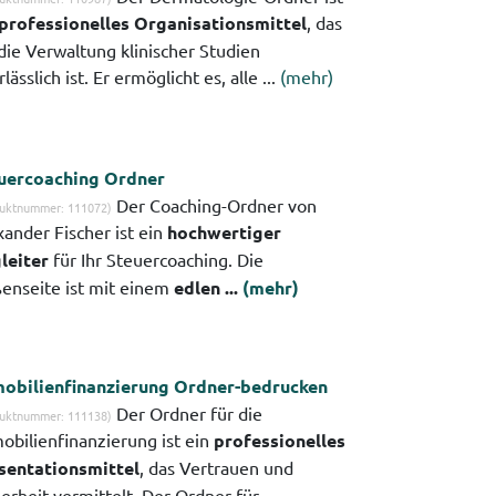
professionelles Organisationsmittel
, das
 die Verwaltung klinischer Studien
lässlich ist. Er ermöglicht es, alle ...
(mehr)
uercoaching Ordner
Der Coaching-Ordner von
uktnummer: 111072)
xander Fischer ist ein
hochwertiger
leiter
für Ihr Steuercoaching. Die
enseite ist mit einem
edlen ...
(mehr)
obilienfinanzierung Ordner-bedrucken
Der Ordner für die
uktnummer: 111138)
obilienfinanzierung ist ein
professionelles
sentationsmittel
, das Vertrauen und
erheit vermittelt. Der Ordner für