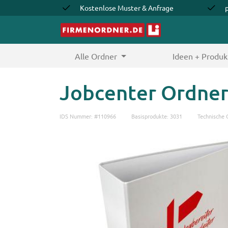
Kostenlose Muster & Anfrage
Alle Ordner
(current)
Ideen + Produk
Jobcenter Ordner
IDS Nummer: #110966
Basisprodukte: 3031
Technische 