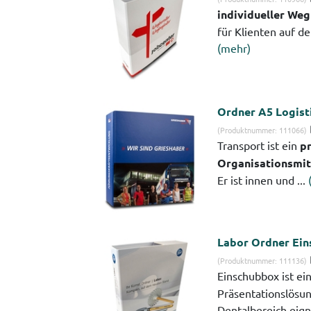
individueller We
für Klienten auf de
(mehr)
Ordner A5 Logist
(Produktnummer: 111066)
Transport ist ein
pr
Organisationsmit
Er ist innen und ...
Labor Ordner Ei
(Produktnummer: 111136)
Einschubbox ist ei
Präsentationslösung
Dentalbereich eigne