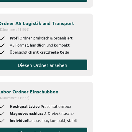
Ordner A5 Logistik und Transport
IDSnummer: 111066)
Profi
Ordner, praktisch & organisiert
A5 Format,
handlich
und kompakt
Übersichtlich mit
kratzfeste Cello
Diesen Ordner ansehen
Labor Ordner Einschubbox
IDSnummer: 111136)
Hochqualitative
Präsentationsbox
Magnetverschluss
& Dreieckstasche
Individuell
anpassbar, kompakt, stabil