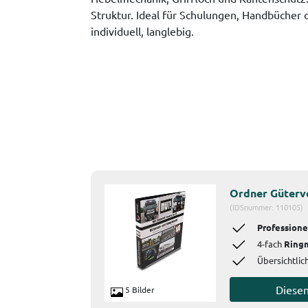
Struktur. Ideal für Schulungen, Handbücher 
individuell, langlebig.
Ordner Güterv
(IDSnummer: 110105)
Professione
4-fach
Ring
Übersichtlic
Diese
5 Bilder