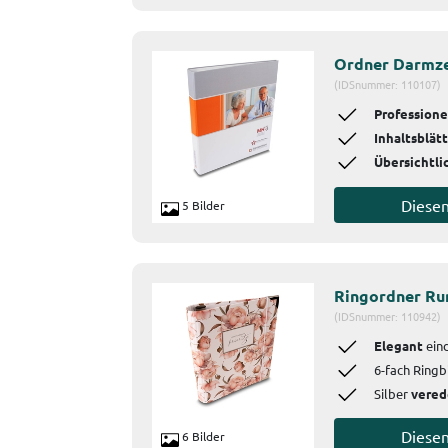
Ordner Darmz
(IDSnummer: 110107)
Professione
Inhaltsblät
Übersichtli
Diese
5 Bilder
Ringordner Ru
(IDSnummer: 110942)
Elegant
eind
6-fach Ring
Silber
vered
Diese
6 Bilder