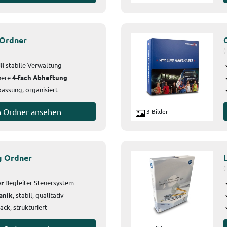
Ordner
(
ll
stabile Verwaltung
here
4-fach Abheftung
assung, organisiert
n Ordner ansehen
3 Bilder
g Ordner
(
er
Begleiter Steuersystem
anik
, stabil, qualitativ
ack, strukturiert