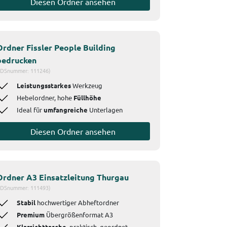
Diesen Ordner ansehen
Ordner Fissler People Building
bedrucken
IDSnummer: 111246)
Leistungsstarkes
Werkzeug
Hebelordner, hohe
Füllhöhe
Ideal für
umfangreiche
Unterlagen
Diesen Ordner ansehen
Ordner A3 Einsatzleitung Thurgau
IDSnummer: 111493)
Stabil
hochwertiger Abheftordner
Premium
Übergrößenformat A3
Klarsichttasche
, praktisch, geordnet