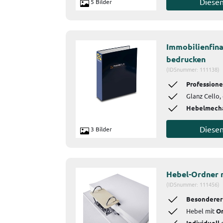
Diese
5 Bilder
Immobilienfina
bedrucken
(IDSnummer: 111138)
Professione
Glanz Cello, 
Hebelmech
Diese
3 Bilder
Hebel-Ordner m
(IDSnummer: 111456)
Besondere
Hebel mit
Or
Individuell