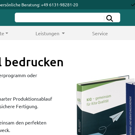
persönliche Beratung: +49 6131-98281-20
te
Leistungen
Service
l bedrucken
nerprogramm oder
arter Produktionsablauf
sichere Fertigung.
einsam den perfekten
weck.