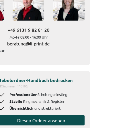
+49 6131 9 82 81 20
Mo-Fr 08:00 - 16:00 Uhr
beratung@li-print.de
bar
Hebelordner-Handbuch bedrucken
IDSnummer: 110106)
Professioneller
Schulungseinstieg
Stabile
Ringmechanik & Register
Übersichtlich
und strukturiert
Diesen Ordner ansehen