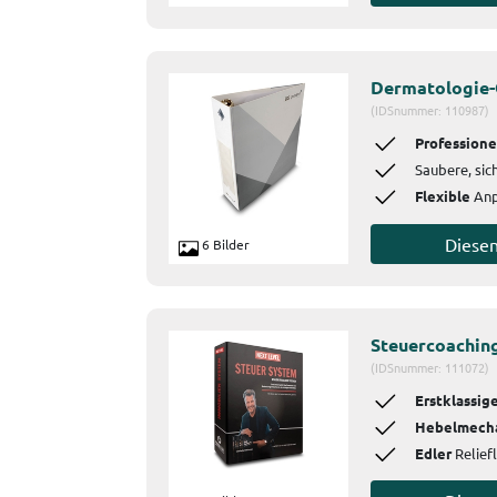
Dermatologie-
(IDSnummer: 110987)
Professione
Saubere, sic
Flexible
Anp
Diese
6 Bilder
Steuercoachin
(IDSnummer: 111072)
Erstklassig
Hebelmech
Edler
Reliefl