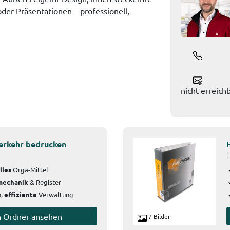
oder Präsentationen – professionell,
nicht erreich
erkehr bedrucken
(
lles
Orga-Mittel
mechanik
& Register
h,
effiziente
Verwaltung
n Ordner ansehen
7 Bilder