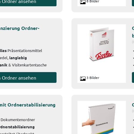
n Ordner ansehen
8 Bilder
nzierung Ordner-
(
lles
Präsentationsmittel
edel,
langlebig
anik
& Visitenkartentasche
n Ordner ansehen
3 Bilder
it Ordnerstabilisierung
(
r
Dokumentenordner
dnerstabilisierung
gestaltet / bedruckt