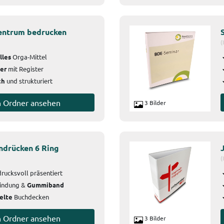
entrum bedrucken
(
lles
Orga-Mittel
ter
mit Register
ch
und strukturiert
n Ordner ansehen
3 Bilder
ndrücken 6 Ring
(
rucksvoll präsentiert
bindung &
Gummiband
elte
Buchdecken
n Ordner ansehen
3 Bilder