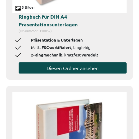
5 Bilder
Ringbuch für DIN A4
Präsentationsunterlagen
(IDSnummer: 110057)
Präsentation
&
Unterlagen
Matt,
FSC-zertifiziert,
langlebig
2-Ringmechanik
, kratzfest
veredelt
Diesen Ordner ansehen