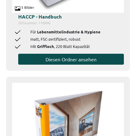
5 Bilder
HACCP - Handbuch
(IDSnummer: 110094)
Für
Lebensmittelindustrie & Hygiene
matt, FSC-zertifiziert, robust
Mit
Griffloch
, 220 Blatt Kapazität
Diesen Ordner ansehen