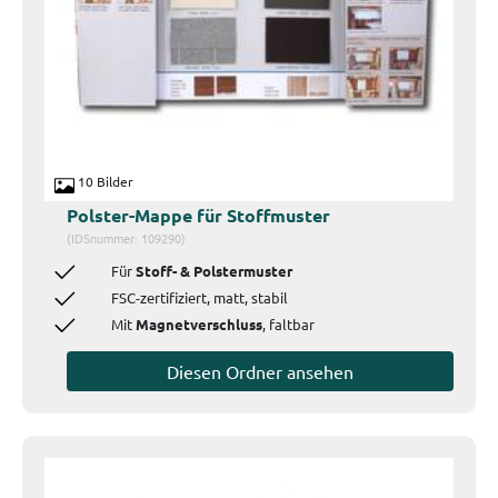
10 Bilder
Polster-Mappe für Stoffmuster
(IDSnummer: 109290)
Für
Stoff- & Polstermuster
FSC-zertifiziert, matt, stabil
Mit
Magnetverschluss
, faltbar
Diesen Ordner ansehen