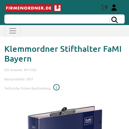
Klemmordner Stifthalter FaMI
Bayern
IDS Nummer: #111358
Basisprodukte: 3057
i
Technische Ordner Beschreibung