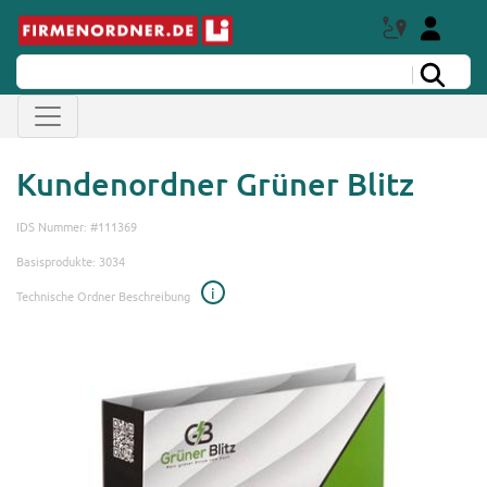
Kundenordner Grüner Blitz
IDS Nummer: #111369
Basisprodukte: 3034
i
Technische Ordner Beschreibung