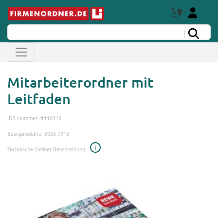
Mitarbeiterordner mit
Leitfaden
IDS Nummer: #110318
Basisprodukte: 3035 7918
i
Technische Ordner Beschreibung