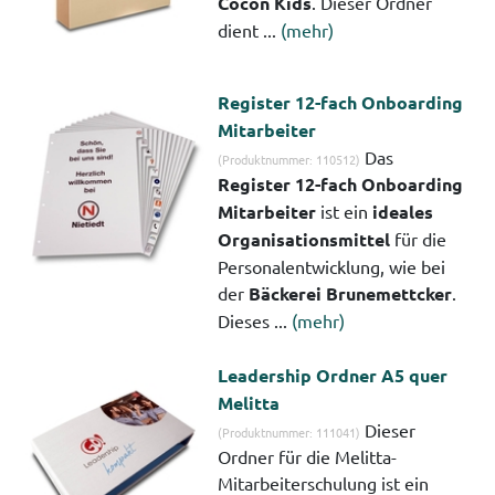
Cocon Kids
. Dieser Ordner
dient ...
(mehr)
Register 12-fach Onboarding
Mitarbeiter
Das
(Produktnummer: 110512)
Register 12-fach Onboarding
Mitarbeiter
ist ein
ideales
Organisationsmittel
für die
Personalentwicklung, wie bei
der
Bäckerei Brunemettcker
.
Dieses ...
(mehr)
Leadership Ordner A5 quer
Melitta
Dieser
(Produktnummer: 111041)
Ordner für die Melitta-
Mitarbeiterschulung ist ein