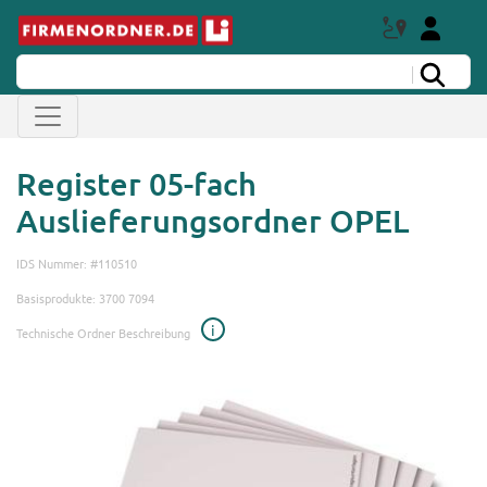
Register 05-fach
Auslieferungsordner OPEL
IDS Nummer: #110510
Basisprodukte: 3700 7094
i
Technische Ordner Beschreibung