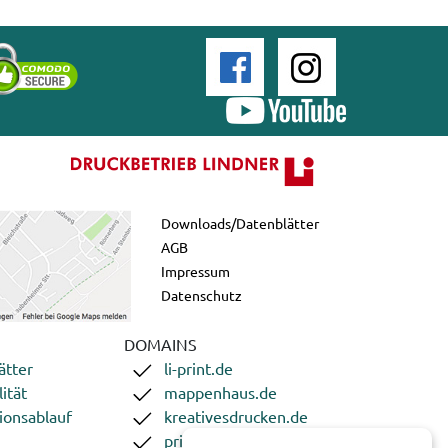
Downloads/Datenblätter
AGB
Impressum
Datenschutz
DOMAINS
ätter
li-print.de
ität
mappenhaus.de
ionsablauf
kreativesdrucken.de
printgoweb.de