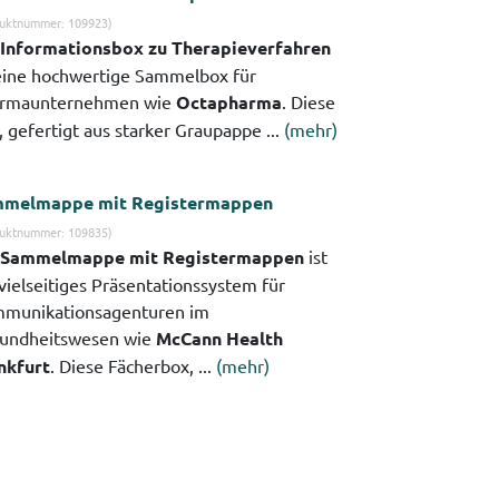
uktnummer: 109923)
Informationsbox zu Therapieverfahren
 eine hochwertige Sammelbox für
rmaunternehmen wie
Octapharma
. Diese
 gefertigt aus starker Graupappe ...
(mehr)
melmappe mit Registermappen
uktnummer: 109835)
Sammelmappe mit Registermappen
ist
 vielseitiges Präsentationssystem für
munikationsagenturen im
undheitswesen wie
McCann Health
nkfurt
. Diese Fächerbox, ...
(mehr)