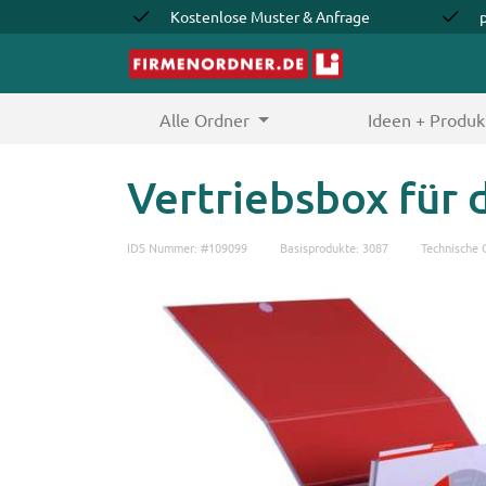
Kostenlose Muster & Anfrage
Alle Ordner
(current)
Ideen + Produk
Vertriebsbox für
IDS Nummer: #109099
Basisprodukte: 3087
Technische 