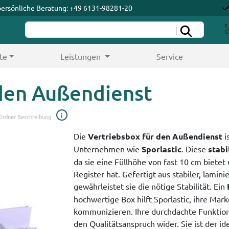
persönliche Beratung: +49 6131-98281-20
te
Leistungen
Service
 den Außendienst
i
Ordner Beschreibung
Die
Vertriebsbox für den Außendienst
i
Unternehmen wie
Sporlastic
. Diese
stabi
da sie eine Füllhöhe von fast 10 cm bietet
Register hat. Gefertigt aus stabiler, lamin
gewährleistet sie die nötige Stabilität. Ein
hochwertige Box hilft Sporlastic, ihre Ma
kommunizieren. Ihre durchdachte Funktion
den Qualitätsanspruch wider. Sie ist der i