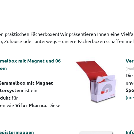
en praktischen Fächerboxen! Wir präsentieren Ihnen eine Vielfa
Büro, Zuhause oder unterwegs – unsere Fächerboxen schaffen m
melbox mit Magnet und 06-
Ver
tem
(Prod
Die
 Sammelbox mit Magnet
unv
Spo
stersystem
ist ein
(me
odukt
für
en wie
Vifor Pharma
. Diese
egistermappen
Inf