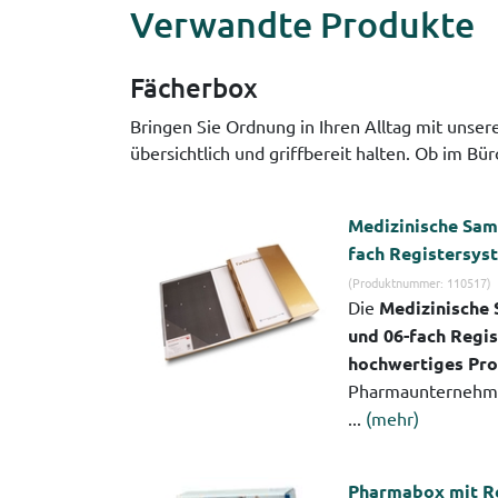
Verwandte Produkte
Fächerbox
Bringen Sie Ordnung in Ihren Alltag mit unser
übersichtlich und griffbereit halten. Ob im 
Medizinische Sam
fach Registersys
(Produktnummer: 110517)
Die
Medizinische
und 06-fach Regi
hochwertiges Pr
Pharmaunternehm
...
(mehr)
Pharmabox mit R