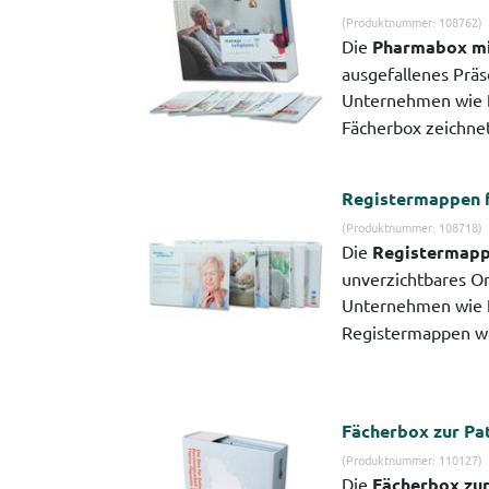
(Produktnummer: 108762)
Die
Pharmabox mi
ausgefallenes Präs
Unternehmen wie
Fächerbox zeichnet 
Registermappen 
(Produktnummer: 108718)
Die
Registermapp
unverzichtbares Or
Unternehmen wie
Registermappen wer
Fächerbox zur Pa
(Produktnummer: 110127)
Die
Fächerbox zur