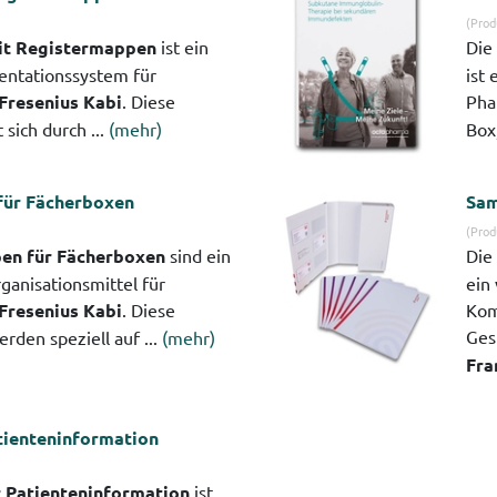
(Prod
t Registermappen
ist ein
Die
entationssystem für
ist
Fresenius Kabi
. Diese
Pha
sich durch ...
(mehr)
Box,
für Fächerboxen
Sam
(Prod
en für Fächerboxen
sind ein
Die
ganisationsmittel für
ein
Fresenius Kabi
. Diese
Kom
Ges
den speziell auf ...
(mehr)
Fra
tienteninformation
 Patienteninformation
ist