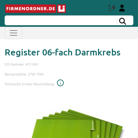
Register 06-fach Darmkrebs
IDS Nummer: #111461
Basisprodukte: 3700 7095
i
Technische Ordner Beschreibung