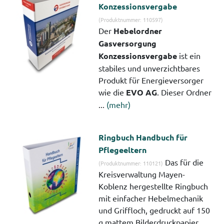
Konzessionsvergabe
(Produktnummer: 110597)
Der
Hebelordner
Gasversorgung
Konzessionsvergabe
ist ein
stabiles und unverzichtbares
Produkt für Energieversorger
wie die
EVO AG
. Dieser Ordner
...
(mehr)
Ringbuch Handbuch für
Pflegeeltern
Das für die
(Produktnummer: 110121)
Kreisverwaltung Mayen-
Koblenz hergestellte Ringbuch
mit einfacher Hebelmechanik
und Griffloch, gedruckt auf 150
g mattem Bilderdruckpapier, ...