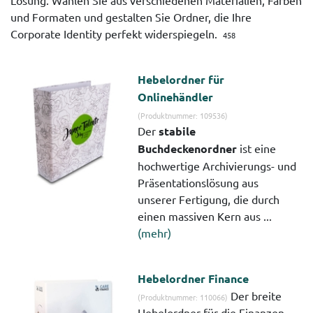
Lösung. Wählen Sie aus verschiedenen Materialien, Farben
und Formaten und gestalten Sie Ordner, die Ihre
Corporate Identity perfekt widerspiegeln.
458
Hebelordner für
Onlinehändler
(Produktnummer: 109536)
Der
stabile
Buchdeckenordner
ist eine
hochwertige Archivierungs- und
Präsentationslösung aus
unserer Fertigung, die durch
einen massiven Kern aus ...
(mehr)
Hebelordner Finance
Der breite
(Produktnummer: 110066)
Hebelordner für die Finanzen